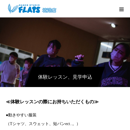
体験レッスン、見学申込
≪体験レッスンの際にお持ちいただくもの≫
●動きやすい服装
（Tシャツ、スウェット、短パンect..。）